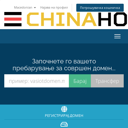
Macedonian
Најава на профил
Потрошувачка кошничка
Вклу
ја
нави
Започнете го вашето
пребарување за совршен домен...
РЕГИСТРИРАЈ ДОМЕН