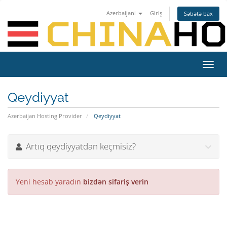
Azerbaijani
Giriş
Səbətə bax
Naviq
keçid
Qeydiyyat
Azerbaijan Hosting Provider
Qeydiyyat
Artıq qeydiyyatdan keçmisiz?
Yeni hesab yaradın
bizdən sifariş verin