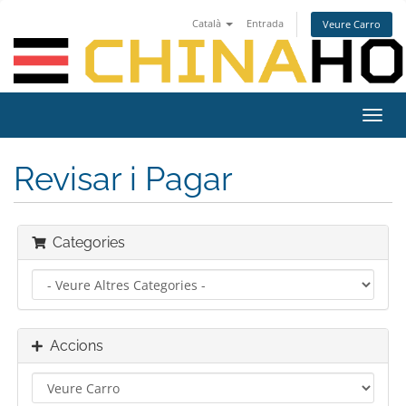
Català
Entrada
Veure Carro
Canv
la
nave
Revisar i Pagar
Categories
Accions