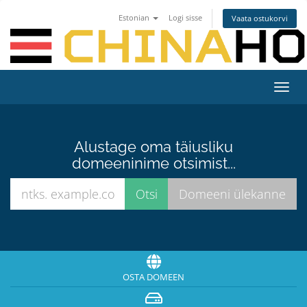
Estonian
Logi sisse
Vaata ostukorvi
Lülit
navig
Alustage oma täiusliku
domeeninime otsimist...
OSTA DOMEEN