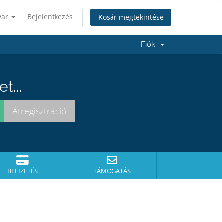
yar
Bejelentkezés
Kosár megtekintése
Fiók
t...
BEFIZETÉS
TÁMOGATÁS