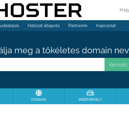
Mag
udásbázis
Hálózat állapota
Partnerek
Kapcsolat
álja meg a tökéletes domain neve
DOMAIN
WEBTÁRHELY